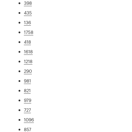
398
435
136
1758
418
1618
1218
290
981
821
979
727
1096
857